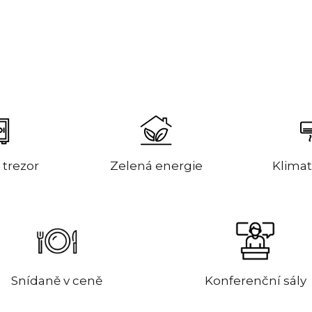
 trezor
Zelená energie
Klimat
Snídaně v ceně
Konferenční sály