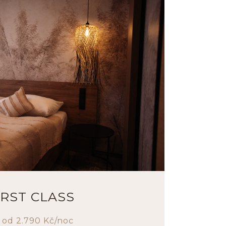
IRST CLASS
ž od 2.790 Kč/noc