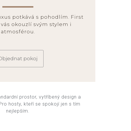
uxus potkává s pohodlím. First
 vás okouzlí svým stylem i
atmosférou.
Objednat pokoj
andardní prostor, vytříbený design a
ro hosty, kteří se spokojí jen s tím
nejlepším.