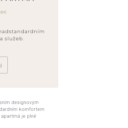
noc
 nadstandardním
a služeb.
j
usním designovým
andardním komfortem
 apartmá je plně