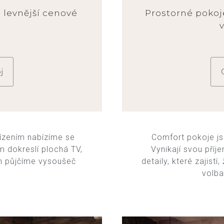
 levnější cenové
Prostorné poko
j
ízením nabízíme se
Comfort pokoje js
 dokreslí plochá TV,
Vynikají svou pří
ám půjčíme vysoušeč
detaily, které zajistí
volba