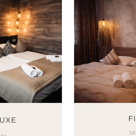
F
LUXE
Ji
noc