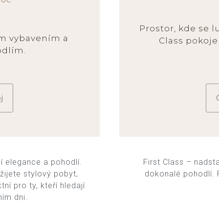
Prostor, kde se l
ím vybavením a
Class pokoje
dlím.
j
í elegance a pohodlí.
First Class – nadst
žijete stylový pobyt,
dokonalé pohodlí. P
í pro ty, kteří hledají
ím dni.