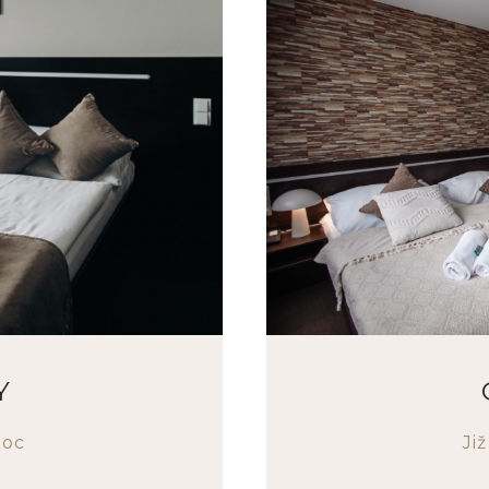
Y
noc
Ji