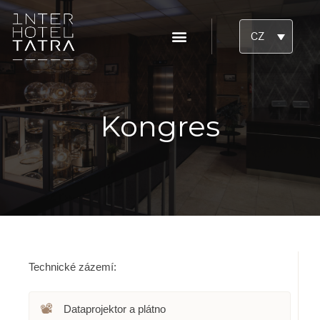
CZ
Kongres
Technické zázemí:
📽️
Dataprojektor a plátno