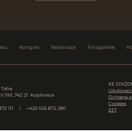
elu
Kongres
Rezervace
Fotogalerie
K
KE STAŽE
 Tatra
Ubytovací
 1161, 742 21 Kopřivnice
Ochrana o
Cookies
872 111 / +420 556 872 280
EET