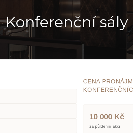
Konferenční sály
CENA PRONÁJ
KONFERENČNÍC
10 000 Kč
za půldenní akci