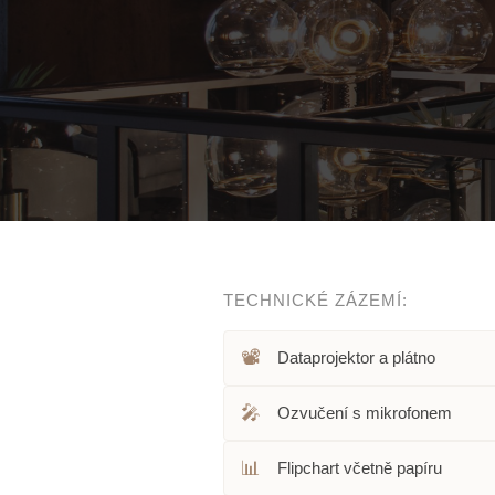
TECHNICKÉ ZÁZEMÍ:
📽️
Dataprojektor a plátno
🎤
Ozvučení s mikrofonem
📊
Flipchart včetně papíru