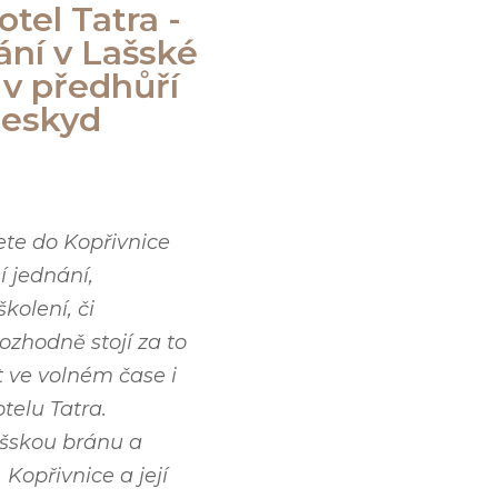
otel Tatra -
ání v Lašské
 v předhůří
eskyd
ete do Kopřivnice
 jednání,
školení, či
ozhodně stojí za to
 ve volném čase i
otelu Tatra.
ašskou bránu a
Kopřivnice a její