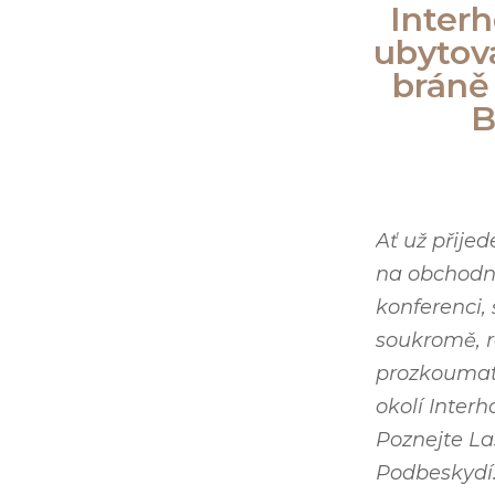
Interh
ubytov
bráně
B
Ať už přijed
na obchodní
konferenci, 
soukromě, r
prozkoumat
okolí Interh
Poznejte L
Podbeskydí. 