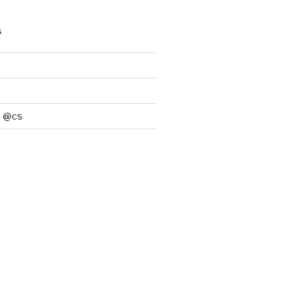
S
d @cs