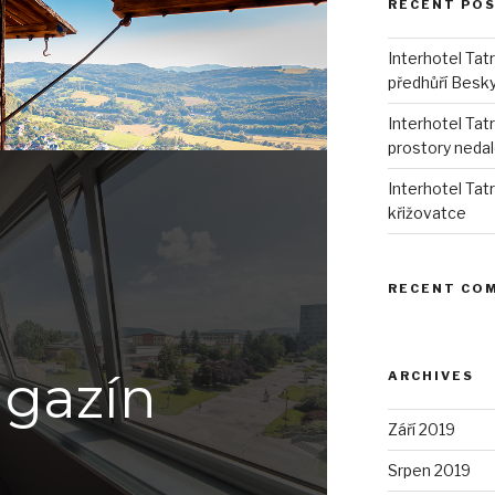
RECENT PO
Interhotel Tat
předhůří Besk
Interhotel Tat
prostory neda
Interhotel Tat
křižovatce
RECENT CO
gazín
ARCHIVES
Září 2019
Srpen 2019