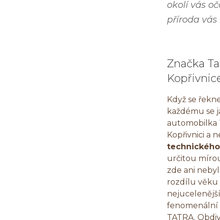
okolí vás oč
příroda vás 
Značka Ta
Kopřivnic
Když se řekne
každému se j
automobilka T
Kopřivnici a
technickéh
určitou mírou
zde ani neby
rozdílu věku
nejucelenějš
fenomenální
TATRA. Obdi