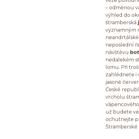
věže původníh
– odměnou v
výhled do ok
štramberská
významným na
neandrtálskéh
neposlední 
návštěvu
bot
nedalekém s
lomu. Při troš
zahlédnete i
jasoně červen
České republ
vrcholu štra
vápencového 
už budete ve
ochutnejte 
Štramberské 