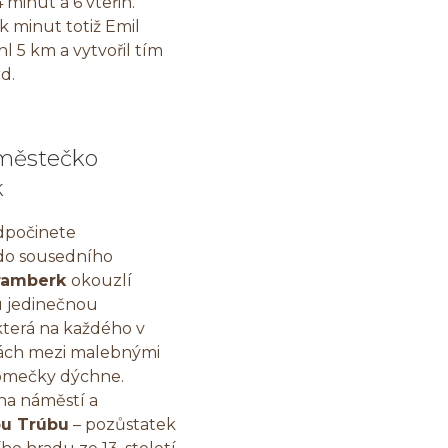
 minut a 6 vteřin.
ik minut totiž Emil
 5 km a vytvořil tím
d.
městečko
k
odpočinete
do sousedního
ramberk
okouzlí
 jedinečnou
která na každého v
ách mezi malebnými
omečky dýchne.
 na náměstí a
ou Trúbu
– pozůstatek