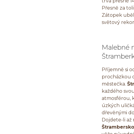
trvá přesně 14
Přesně za tol
Zátopek uběhl
světový rekor
Malebné 
Štramber
Příjemně si 
procházkou 
městečka.
Št
každého svou
atmosférou, 
úzkých uličk
dřevěnými d
Dojdete-li až
Štrambersk