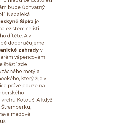
o hradu ze 13. století
ám bude úchvatný
olí. Nedaleká
jeskyně Šipka
je
lezištěm čelisti
o dítěte. A v
řadě doporučujeme
anické zahrady
v
tarém vápencovém
e štěstí zde
 vzácného motýla
ookého, který žije v
ice právě pouze na
mberského
vrchu Kotouč. A když
 Štramberku,
pravé medové
uši.