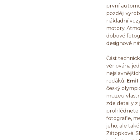
první automobi
později vyro
nákladní vozy
motory. Atmo
dobové fotogr
designové návr
Část technic
věnována je
nejslavnějšíc
rodáků.
Emil
český olympi
muzeu vlastní
zde detaily z 
prohlédnete 
fotografie, m
jeho, ale tak
Zátopkové. Sh