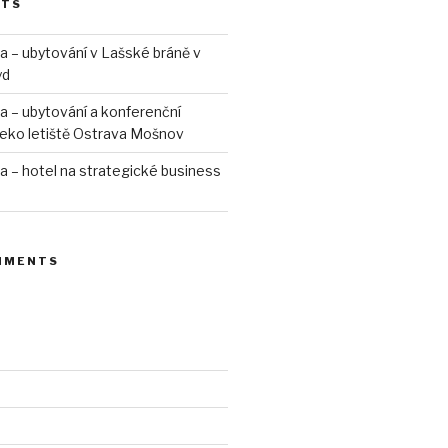
STS
ra – ubytování v Lašské bráně v
yd
ra – ubytování a konferenční
leko letiště Ostrava Mošnov
ra – hotel na strategické business
MMENTS