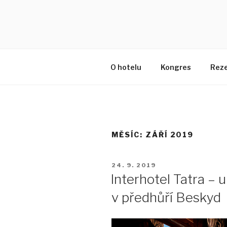
HOTEL TA
Ubytování v centru Kopřivnic
O hotelu
Kongres
Rez
MĚSÍC:
ZÁŘÍ 2019
24. 9. 2019
Interhotel Tatra – 
v předhůří Beskyd