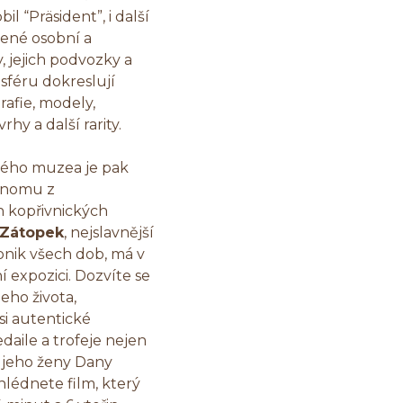
l “Präsident”, i další
bené osobní a
, jejich podvozky a
sféru dokreslují
afie, modely,
hy a další rarity.
kého muzea je pak
dnomu z
h kopřivnických
 Zátopek
, nejslavnější
onik všech dob, má v
 expozici. Dozvíte se
jeho života,
si autentické
edaile a trofeje nejen
é jeho ženy Dany
lédnete film, který