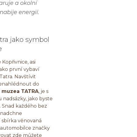
aruje a okolní
nabije energií.
tra jako symbol
e
 Kopřivnice, asi
ako první vybaví
atra. Navštívit
 nenahlédnout do
o muzea TATRA
, je s
 nadsázky, jako byste
l. Snad každého bez
 nadchne
í sbírka věnovaná
 automobilce značky
vovat zde můžete